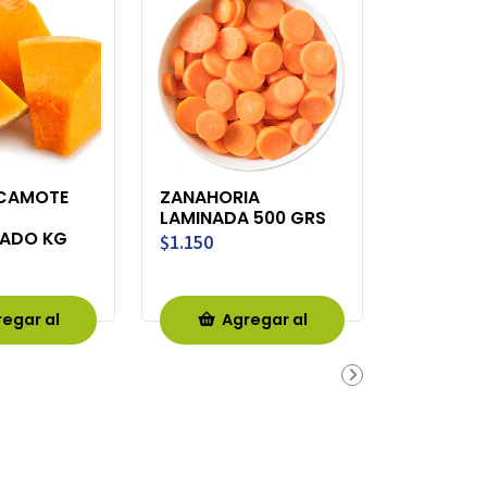
 CAMOTE
ZANAHORIA
LAMINADA 500 GRS
RADO KG
$1.150
egar al
Agregar al
rro
Carro