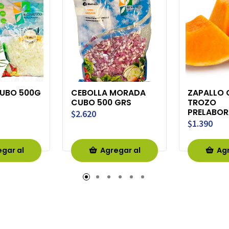
CUBO 500G
CEBOLLA MORADA
ZAPALLO
CUBO 500 GRS
TROZO
PRELABO
$2.620
$1.390
gar al
Agregar al
Agr
rro
Carro
Ca