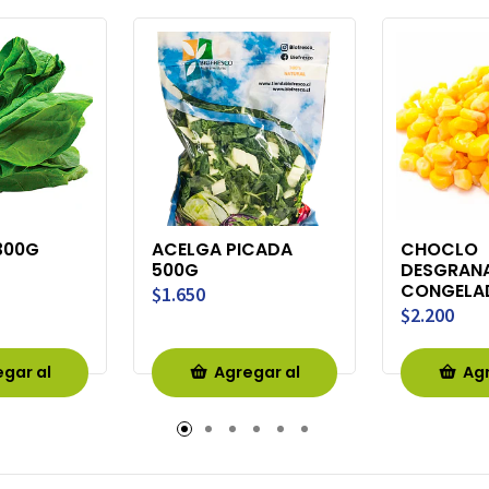
300G
ACELGA PICADA
CHOCLO
500G
DESGRAN
CONGELA
$1.650
$2.200
gar al
Agregar al
Agr
rro
Carro
Ca