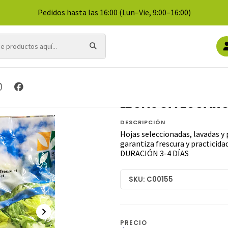
Pedidos hasta las 16:00 (Lun–Vie, 9:00–16:00)
Inicio
VERDURAS
LECHUGA ESCAROLA PICADA 500G
LECHUGA ESCARO
DESCRIPCIÓN
Hojas seleccionadas, lavadas y 
garantiza frescura y practicida
DURACIÓN 3-4 DÍAS
SKU: C00155
PRECIO