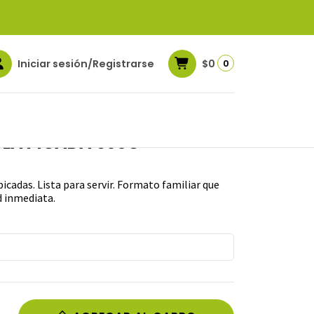
Iniciar sesión/Registrarse
$0
0
LA PICADA 500G
picadas. Lista para servir. Formato familiar que
d inmediata.