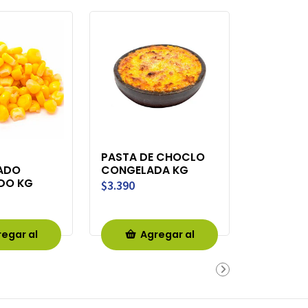
PASTA DE CHOCLO
ADO
CONGELADA KG
DO KG
$3.390
egar al
Agregar al
rro
Carro