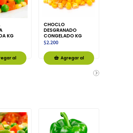
A
CHOCLO
A
DESGRANADO
DA KG
CONGELADO KG
$2.200
egar al
Agregar al
rro
Carro