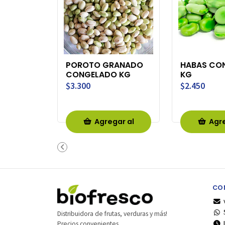
POROTO GRANADO
HABAS CO
CONGELADO KG
KG
$3.300
$2.450
Agregar al
Agre
Carro
Ca
CO
Distribuidora de frutas, verduras y más!
Precios convenientes.