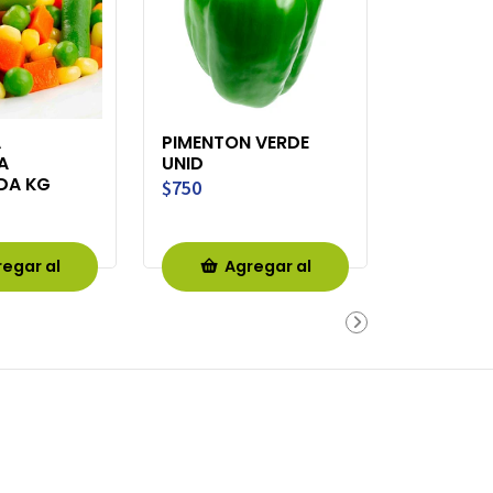
A
PIMENTON VERDE
A
UNID
DA KG
$750
egar al
Agregar al
rro
Carro