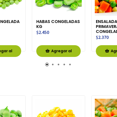
ONGELADA
HABAS CONGELADAS
ENSALAD
KG
PRIMAVER
CONGELA
$2.450
$2.370
gar al
Agregar al
Agr
rro
Carro
Ca