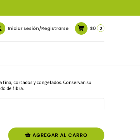
Iniciar sesión/Registrarse
$0
0
 CONGELADO KG
 fina, cortados y congelados. Conservan su
do de fibra.
AGREGAR AL CARRO