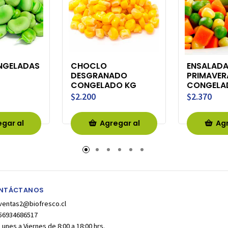
NGELADAS
CHOCLO
ENSALAD
DESGRANADO
PRIMAVER
CONGELADO KG
CONGELA
$2.200
$2.370
gar al
Agregar al
Agr
rro
Carro
Ca
NTÁCTANOS
ventas2@biofresco.cl
56934686517
Lunes a Viernes de 8:00 a 18:00 hrs.