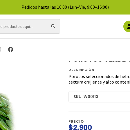
Pedidos hasta las 16:00 (Lun–Vie, 9:00–16:00)
Inicio
VERDURAS
POROTOS VERDE CONGELADO KG
POROTOS VERDE
DESCRIPCIÓN
Porotos seleccionados de hebra
textura crujiente y alto conteni
SKU: W00113
PRECIO
$2.900