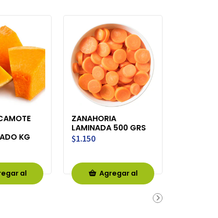
 CAMOTE
ZANAHORIA
LAMINADA 500 GRS
RADO KG
$1.150
egar al
Agregar al
rro
Carro