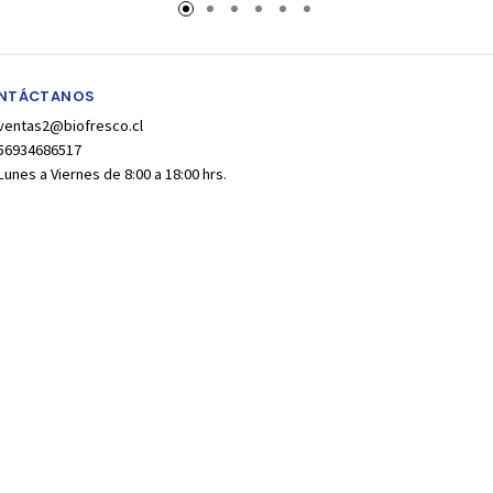
rro
NTÁCTANOS
ventas2@biofresco.cl
56934686517
Lunes a Viernes de 8:00 a 18:00 hrs.