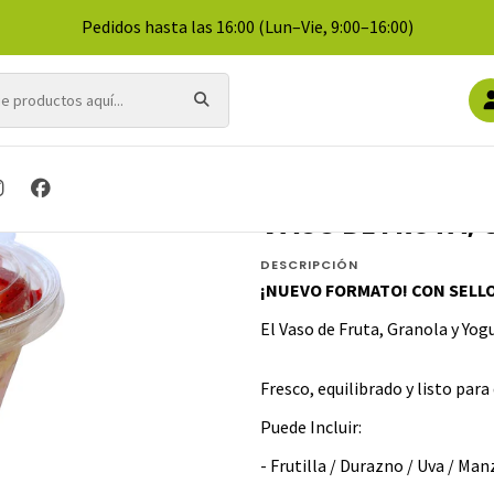
Pedidos hasta las 16:00 (Lun–Vie, 9:00–16:00)
Inicio
FRUTAS
VASO DE FRUTA, GRANOLA Y YOGURTH
VASO DE FRUTA,
DESCRIPCIÓN
¡NUEVO FORMATO! CON SELL
El Vaso de Fruta, Granola y Yo
Fresco, equilibrado y listo par
Puede Incluir:
- Frutilla / Durazno / Uva / Ma