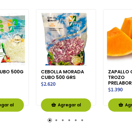
CUBO 500G
CEBOLLA MORADA
ZAPALLO
CUBO 500 GRS
TROZO
PRELABO
$2.620
$1.390
gar al
Agregar al
Agr
rro
Carro
Ca