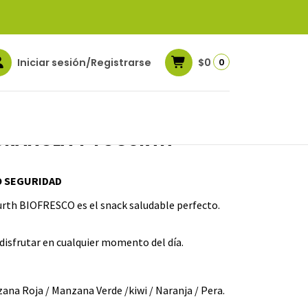
Iniciar sesión/Registrarse
$0
0
 GRANOLA Y YOGURTH
O SEGURIDAD
gurth BIOFRESCO es el snack saludable perfecto.
a disfrutar en cualquier momento del día.
nzana Roja / Manzana Verde /kiwi / Naranja / Pera.