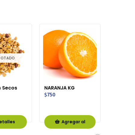
GOTADO
s Secos
NARANJA KG
$750
etalles
Agregar al