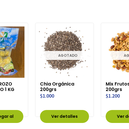
AGOTADO
A
ROZO
Chia Orgánica
Mix Fruto
O 1 KG
200grs
200grs
$1.000
$1.200
gar al
Ver detalles
Ver d