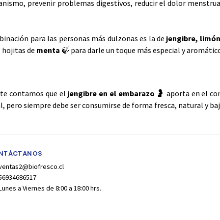
ganismo, prevenir problemas digestivos, reducir el dolor menstrual
inación para las personas más dulzonas es la de
jengibre, limó
 hojitas de
menta
🍃 para darle un toque más especial y aromátic
 te contamos que el
jengibre en el embarazo
🤰
aporta en el co
l, pero siempre debe ser consumirse de forma fresca, natural y ba
NTÁCTANOS
ventas2@biofresco.cl
56934686517
Lunes a Viernes de 8:00 a 18:00 hrs.