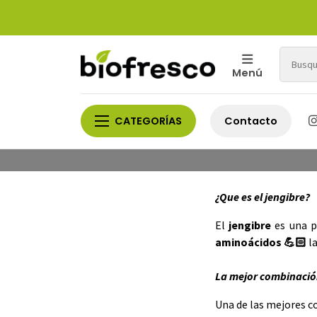
Menú
CATEGORÍAS
Contacto
La
¿Que es el jengibre?
El
jengibre
es una p
aminoácidos 💪🏻
la
La mejor combinaci
Una de las mejores c