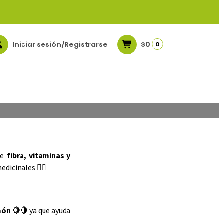
Iniciar sesión/Registrarse
$0
0
món
de
fibra, vitaminas y
dicinales 👨‍⚕️
món 🍋🍋
ya que ayuda