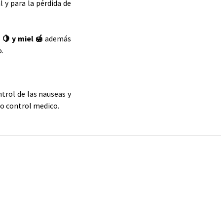
 y para la pérdida de
n
🍋
y miel 🍯
además
o.
ntrol de las nauseas y
jo control medico.