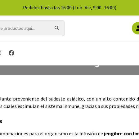
Pedidos hasta las 16:00 (Lun–Vie, 9:00–16:00)
Inicio
Post
La combinación de moda: Jengibre con limón
 combinación de moda: Jengibre con li
lanta proveniente del sudeste asiático, con un alto contenido 
s cuales estimulan el sistema inmune, gracias a sus propiedades me
ón
ombinaciones para el organismo es la infusión de
jengibre con li